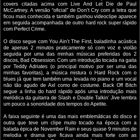
covers citadas acima com Live And Let Die de Paul
McCartney. A versão “oficial” de Don’t Cry com a letra que
ficou mais conhecida e também ganhou videoclipe aparece
em seguida acompanhada de outro hard rock super rápido
com Perfect Crime.
O disco segue com You Ain’t The First, baladinha acústica
de apenas 2 minutos praticamente só com voz e violão
seguida por uma das minhas músicas preferidas dos 2
discos, Bad Obsession. Com um introdução tocada na gaita
por Teddy Adriates (o principal motivo por ser uma das
minhas favoritas), a música mistura o Hard Rock com o
blues já que tem também uma levada no piano e um vocal
não tão agudo de Axl como de costume. Back Off Bitch
segue a linha do hard rápido após uma introdução mais
melódica da guitarra de Slash e Double Talkin’ Jive lembra
um pouco a sonoridade dos tempos do Apetite.
A faixa seguinte é uma das mais emblemáticas do disco e
outra que teve um clipe muito tocado na época com a
balada épica de November Rain e seus quase 9 minutos de
melodia e drama que ficava ainda mais forte com as