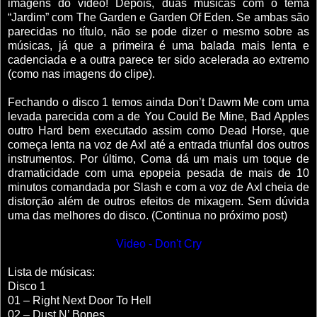
imagens do vídeo! Depois, duas músicas com o tema
“Jardim” com The Garden e Garden Of Eden. Se ambas são
parecidas no título, não se pode dizer o mesmo sobre as
músicas, já que a primeira é uma balada mais lenta e
cadenciada e a outra parece ter sido acelerada ao extremo
(como nas imagens do clipe).
Fechando o disco 1 temos ainda Don’t Dawm Me com uma
levada parecida com a de You Could Be Mine, Bad Apples
outro Hard bem executado assim como Dead Horse, que
começa lenta na voz de Axl até a entrada triunfal dos outros
instrumentos. Por último, Coma dá um mais um toque de
dramaticidade com uma epopeia pesada de mais de 10
minutos comandada por Slash e com a voz de Axl cheia de
distorção além de outros efeitos de mixagem. Sem dúvida
uma das melhores do disco. (Continua no próximo post)
Video - Don't Cry
Lista de músicas:
Disco 1
01 – Right Next Door To Hell
02 – Dust N’ Bones