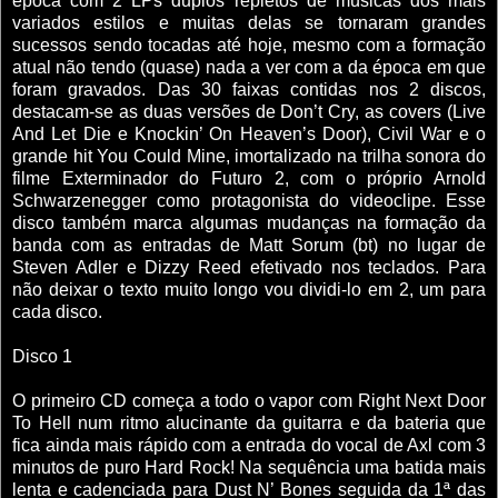
época com 2 LPs duplos repletos de músicas dos mais
variados estilos e muitas delas se tornaram grandes
sucessos sendo tocadas até hoje, mesmo com a formação
atual não tendo (quase) nada a ver com a da época em que
foram gravados. Das 30 faixas contidas nos 2 discos,
destacam-se as duas versões de Don’t Cry, as covers (Live
And Let Die e Knockin’ On Heaven’s Door), Civil War e o
grande hit You Could Mine, imortalizado na trilha sonora do
filme Exterminador do Futuro 2, com o próprio Arnold
Schwarzenegger como protagonista do videoclipe. Esse
disco também marca algumas mudanças na formação da
banda com as entradas de Matt Sorum (bt) no lugar de
Steven Adler e Dizzy Reed efetivado nos teclados. Para
não deixar o texto muito longo vou dividi-lo em 2, um para
cada disco.
Disco 1
O primeiro CD começa a todo o vapor com Right Next Door
To Hell num ritmo alucinante da guitarra e da bateria que
fica ainda mais rápido com a entrada do vocal de Axl com 3
minutos de puro Hard Rock! Na sequência uma batida mais
lenta e cadenciada para Dust N’ Bones seguida da 1ª das